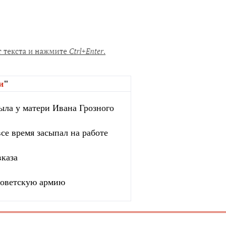
и
"
ыла у матери Ивана Грозного
се время засыпал на работе
вказа
 советскую армию