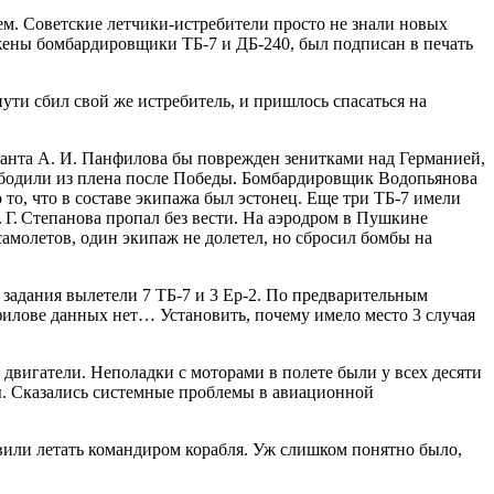
ем. Советские летчики-истребители просто не знали новых
жены бомбардировщики ТБ-7 и ДБ-240, был подписан в печать
пути сбил свой же истребитель, и пришлось спасаться на
нанта А. И. Панфилова бы поврежден зенитками над Германией,
свободили из плена после Победы. Бомбардировщик Водопьянова
то, что в составе экипажа был эстонец. Еще три ТБ-7 имели
 Г. Степанова пропал без вести. На аэродром в Пушкине
амолетов, один экипаж не долетел, но сбросил бомбы на
задания вылетели 7 ТБ-7 и 3 Ер-2. По предварительным
нфилове данных нет… Установить, почему имело место 3 случая
двигатели. Неполадки с моторами в полете были у всех десяти
. Сказались системные проблемы в авиационной
авили летать командиром корабля. Уж слишком понятно было,