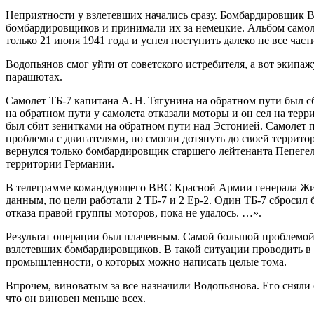
Неприятности у взлетевших начались сразу. Бомбардировщик В
бомбардировщиков и принимали их за немецкие. Альбом самол
только 21 июня 1941 года и успел поступить далеко не все част
Водопьянов смог уйти от советского истребителя, а вот экипаж
парашютах.
Самолет ТБ-7 капитана А. Н. Тягунина на обратном пути был 
на обратном пути у самолета отказали моторы и он сел на те
был сбит зенитками на обратном пути над Эстонией. Самолет п
проблемы с двигателями, но смогли дотянуть до своей территор
вернулся только бомбардировщик старшего лейтенанта Пепегело
территории Германии.
В телеграмме командующего ВВС Красной Армии генерала Жигар
данным, по цели работали 2 ТБ-7 и 2 Ер-2. Один ТБ-7 сбросил 
отказа правой группы моторов, пока не удалось
. …».
Результат операции был плачевным. Самой большой проблемой о
взлетевших бомбардировщиков. В такой ситуации проводить в
промышленности, о которых можно написать целые тома.
Впрочем, виноватым за все назначили Водопьянова. Его сняли
что он виновен меньше всех.