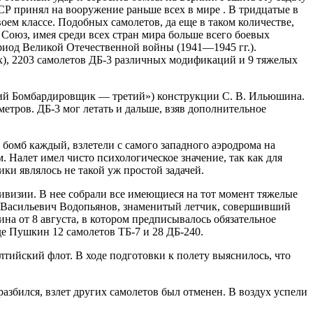
 принял на вооружение раньше всех в мире . В тридцатые в
ем классе. Подобных самолетов, да еще в таком количестве,
 Союз, имея среди всех стран мира больше всего боевых
риод Великой Отечественной войны (1941—1945 гг.).
ых), 2203 самолетов ДБ-3 различных модификаций и 9 тяжелых
ний Бомбардировщик — третий») конструкции С. В. Ильюшина.
етров. ДБ-3 мог летать и дальше, взяв дополнительное
 бомб каждый, взлетели с самого западного аэродрома на
 Налет имел чисто психологическое значение, так как для
ки являлось не такой уж простой задачей.
ивизии. В нее собрали все имеющиеся на тот момент тяжелые
л Васильевич Водопьянов, знаменитый летчик, совершивший
а от 8 августа, в котором предписывалось обязательное
де Пушкин 12 самолетов ТБ-7 и 28 ДБ-240.
лтийский флот. В ходе подготовки к полету выяснилось, что
.
 разбился, взлет других самолетов был отменен. В воздух успели