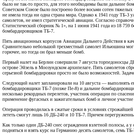
было не так-то просто, для этого необходимы были дальние 
Советском Союзе было построено более восьми сотен тяжелых 
не имела тогда ни одна страна мира. Однако к 1941 году ТБ-3
самолетов, не имел стратегической авиации. Согласно справ
Статистический сборник № 1», на 1 июня 1941 года из 18 759 
бомбардировщиков ТБ-7.
Пять авиационных корпусов Авиации Дальнего Действия в ка
Сравнительно небольшой трехместный самолет Ильюшина мог до
горючее, но тогда он брал меньше бомб.
Первый налет на Берлин совершили 7 августа торпедоносцы ДБ-
острове Эйзель в Моозундском архипелаге. Пять самолетов сбр
серьезной бомбардировки просто не было возможностей. Задачей
Следующий налет запланировали на 10 августа — выполнять е
бомбардировщики ТБ-7 (позже Пе-8) и дальние бомбардировщи
несколько рекордных перелетов, участник операции по спасен
применение фугасных и зажигательных бомб и личное участие в
Операция проводилась в сжатые сроки в условиях строжайшей с
лететь смогут лишь 16 ДБ-240 и 10 ТБ-7. Причем перегруженны
Как только один ДБ-240 снес ограждения взлетной полосы, а у о
подняться и взять курс на Германию десять самолетов, семь ТБ-