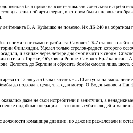
одопьянова был прямо на взлете атакован советским истребител
етов для зенитной артиллерии, в котором были впервые изобра
и.
у лейтенанта Б. А. Кубышко не повезло. Их ДБ-240 на обратном 
сбит своими зенитками и разбился. Самолет ТБ-7 старшего лейте
рритории Финляндии. Уцелел только стрелок-радист, которого о
осадили, и экипаж через четыре дня смог выйти к своим. Спасло 
ии и сели в Торжке, Обухове и Ропше. Самолет Ер-2 капитана А.
ва. Долететь до Берлина и сбросить бомбы смогли лишь шесть с
ева от 12 августа была сказано: «…10 августа на выполнение 
бомбы до подхода к цели, т. к. сдал мотор. О Водопьянове и Па
казались даже не свои истребители и зенитчики, а ненадежные 
 спешке подобные операции — это лишь губить людей и машины
 с должности командира дивизии, но даже не разжаловали и ост