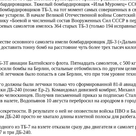
бомбардировщики. Тяжелый бомбардировщик «Илья Муромец» СССР
бомбардировщиков ТБ-3, на тот момент самых совершенных в сво
 уже устарели. В начале Великой Отечественной войны Советский
очнику «Боевой и численный состав Вооруженных Сил СССР в пе
боевых самолетов имелось 364 старых ТБ-3 (только 194 исправн
честве основного самолета имели бомбардировщик ДБ-3 («Даль
ставить тонну бомб на расстояние чуть более трех тысяч килом
3Т авиации Балтийского флота. Пятнадцать самолетов, с 500 кг
осили бомбы на Берлин, остальные отбомбились по другим целям.
 летчиков было попасть в сам Берлин, что при том уровне техни
го должны были летчики только что сформированной 81-й авиад
ки ДБ-240 (позже Ер-2). Командовал дивизией комбриг, Михаи
ию челюскинцев. Получив письменный приказ за подписью Сталин
 налете, Водопьянов 10 августа перебросил на аэродром в горо
екретности. В результате о ней не оповестили войска ПВО и Ба
м ДБ-240 просто не хватало длины взлетной полосы для разбега
дного из ТБ-7 на взлете отказали сразу два двигателя и самолет
7 и три ДБ-240.