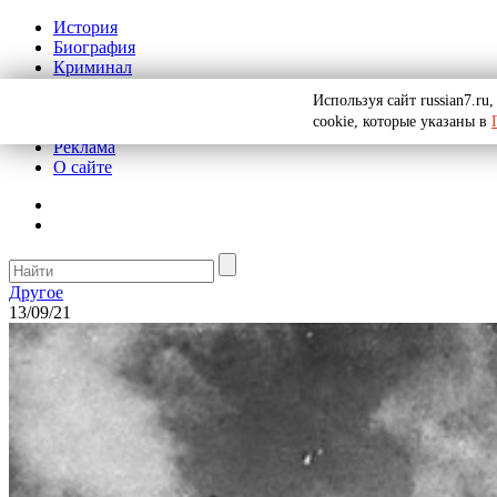
История
Биография
Криминал
СССР
Используя сайт russian7.r
Тайны
cookie, которые указаны в
Рекомендации
Реклама
О сайте
Другое
13/09/21