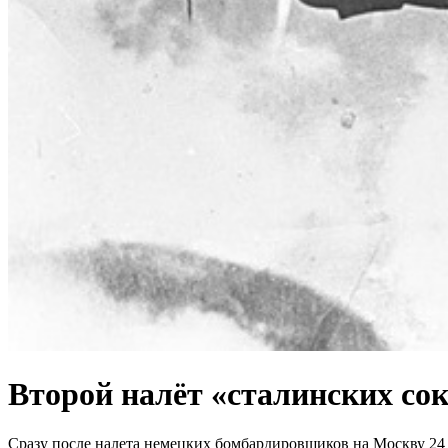
Второй налёт «сталинских сок
Сразу после налета немецких бомбардировщиков на Москву 24 и