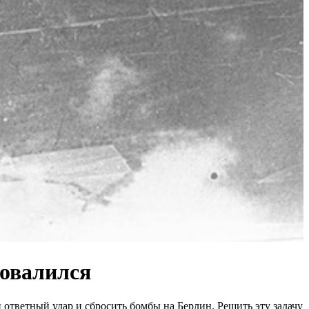
ровалился
ответный удар и сбросить бомбы на Берлин. Решить эту задачу