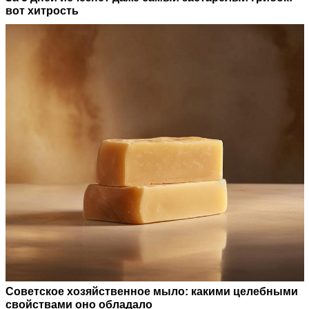
вот хитрость
Советское хозяйственное мыло: какими целебными
свойствами оно обладало