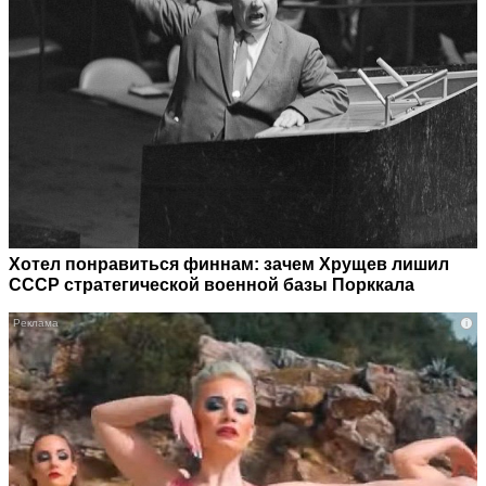
Хотел понравиться финнам: зачем Хрущев лишил
СССР стратегической военной базы Порккала
i